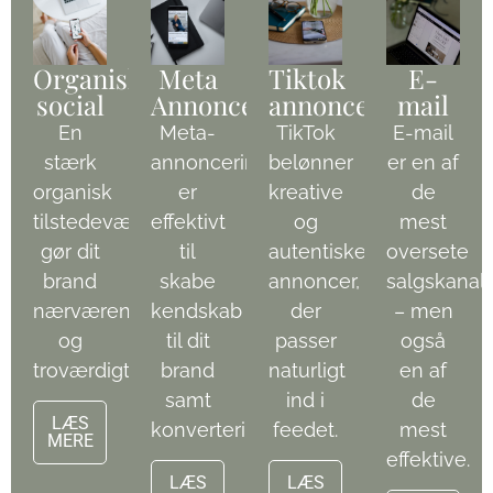
Organisk
Meta
Tiktok
E-
social
Annoncering
annoncering
mail
En
Meta-
TikTok
E-mail
stærk
annoncering
belønner
er en af
organisk
er
kreative
de
tilstedeværelse
effektivt
og
mest
gør dit
til
autentiske
oversete
brand
skabe
annoncer,
salgskanal
nærværende
kendskab
der
– men
og
til dit
passer
også
troværdigt
brand
naturligt
en af
samt
ind i
de
LÆS
konverteringer.
feedet.
mest
MERE
effektive.
LÆS
LÆS